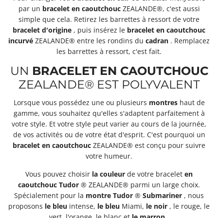
par un
bracelet
en caoutchouc
ZEALANDE®, c'est aussi
simple que cela. Retirez les barrettes à ressort de votre
bracelet
d'origine
, puis insérez le
bracelet
en caoutchouc
incurvé
ZEALANDE® entre les rondins du
cadran
. Remplacez
les barrettes à ressort, c'est fait.
UN
BRACELET
EN CAOUTCHOUC
ZEALANDE® EST POLYVALENT
Lorsque vous possédez une ou plusieurs
montres
haut de
gamme, vous souhaitez qu'elles s'adaptent parfaitement à
votre style. Et votre style peut varier au cours de la journée,
de vos activités ou de votre état d'esprit. C'est pourquoi un
bracelet
en caoutchouc
ZEALANDE® est conçu pour suivre
votre humeur.
Vous pouvez choisir
la couleur
de votre bracelet
en
caoutchouc
Tudor
® ZEALANDE® parmi un large choix.
Spécialement pour la
montre
Tudor
®
Submariner
, nous
proposons
le bleu
intense,
le bleu
Miami,
le noir
, le rouge, le
vert, l'orange, le blanc et
le marron
.