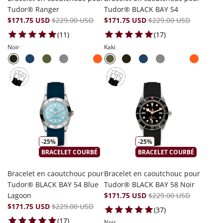
Tudor® Ranger
Tudor® BLACK BAY 54
$171.75 USD
$229.00 USD
$171.75 USD
$229.00 USD
11 total reviews
17 total reviews
(11)
(17)
Noir
Kaki
-25%
-25%
BRACELET COURBÉ
BRACELET COURBÉ
Bracelet en caoutchouc pour
Bracelet en caoutchouc pour
Tudor® BLACK BAY 54 Blue
Tudor® BLACK BAY 58 Noir
Lagoon
$171.75 USD
$229.00 USD
$171.75 USD
$229.00 USD
37 total reviews
(37)
17 total reviews
(17)
Noir