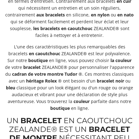
en termes d'entretien. Contrairement aux bracelets
en cuir
qui nécessitent un entretien et un soin réguliers,
contrairement
aux bracelets
en silicone,
en nylon
ou
en nato
qui se déforment facilement et perdent leur éclat et leur
souplesse,
les bracelets
en caoutchouc
ZEALANDE® sont
faciles à nettoyer et à entretenir.
L'une des caractéristiques les plus remarquables des
bracelets
en caoutchouc
ZEALANDE® est leur polyvalence.
Sur notre
boutique
en ligne, vous pouvez choisir
la couleur
de votre
bracelet
ZEALANDE® pour personnaliser l'apparence
du
cadran de votre montre
Tudor
®. Ces montres classiques
avec un
héritage
Rolex
® ont besoin d'un
bracelet
noir
ou
bleu
classique pour un look élégant ou d'un rouge ou orange
audacieux et vibrant pour une déclaration de style plus
aventureuse. Vous trouverez la
couleur
parfaite dans notre
boutique
en ligne.
UN
BRACELET
EN CAOUTCHOUC
ZEALANDE® EST UN
BRACELET
DE MONTRE
NÉCESSITANT PEU