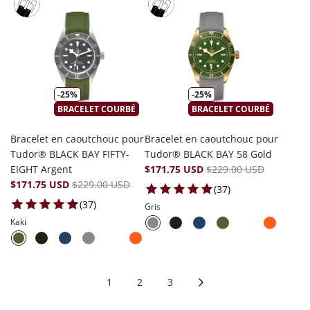
-25%
-25%
BRACELET COURBÉ
BRACELET COURBÉ
Bracelet en caoutchouc pour
Bracelet en caoutchouc pour
Tudor® BLACK BAY FIFTY-
Tudor® BLACK BAY 58 Gold
EIGHT Argent
$171.75 USD
$229.00 USD
$171.75 USD
$229.00 USD
37 total reviews
(37)
37 total reviews
(37)
Gris
Kaki
1
2
3