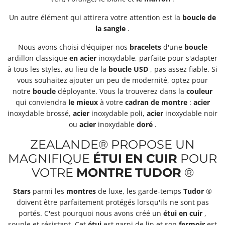
Un autre élément qui attirera votre attention est la
boucle
de
la sangle
.
Nous avons choisi d'équiper nos
bracelets
d'une
boucle
ardillon classique
en acier
inoxydable, parfaite pour s'adapter
à tous les styles, au lieu de la
boucle
USD
, pas assez fiable. Si
vous souhaitez ajouter un peu de modernité, optez pour
notre
boucle
déployante. Vous la trouverez dans la
couleur
qui conviendra
le mieux
à votre
cadran
de montre
:
acier
inoxydable brossé,
acier
inoxydable poli,
acier
inoxydable noir
ou
acier
inoxydable
doré
.
ZEALANDE® PROPOSE UN
MAGNIFIQUE
ÉTUI
EN CUIR
POUR
VOTRE
MONTRE
TUDOR
®
Stars
parmi les
montres
de luxe, les garde-temps
Tudor
®
doivent être parfaitement protégés lorsqu'ils ne sont pas
portés. C'est pourquoi nous avons créé un
étui
en cuir
,
souple et résistant. Cet
étui
est garni de lin et son
fermoir
est