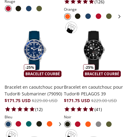
126 total review
(126)
Rouge
Orange
-25%
-25%
BRACELET COURBÉ
BRACELET COURBÉ
Bracelet en caoutchouc pour
Bracelet en caoutchouc pour
Tudor® Submariner (79090)
Tudor® PELAGOS 39
$171.75 USD
$229.00 USD
$171.75 USD
$229.00 USD
12 total reviews
41 total reviews
(12)
(41)
Bleu
Noir