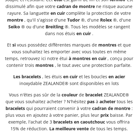
dissimulé afin que votre
cadran de
montre
ne risque aucune
rayure. Sa languette
en cuir
complète la protection de votre
montre
, qu'il s'agisse d'une
Tudor
®, d'une
Rolex
®, d'une
Seiko
® ou d'une
Breitling
®. Tous les modèles se rangent
dans nos étuis
en cuir
.
Et
si
vous possédez différentes marques de
montres
et que
vous souhaitez les emporter avec vous toutes en même
temps, retrouvez
ici notre étui
à montres
en cuir
, conçu pour
contenir trois
montres
, le tout avec une protection parfaite.
Les bracelets
, les étuis
en cuir
et les boucles
en acier
inoxydable ZEALANDE® sont disponibles en lots
Vous n'êtes pas sûr de la
couleur
de
bracelet
ZEALANDE®
que vous souhaitez acheter ? N'hésitez
pas
à
acheter
tous les
bracelets
qui pourraient convenir à votre
cadran
de montre
:
plus vous en ajoutez à votre panier, plus leur
prix
baisse. Par
exemple, l'achat de 3
bracelets
en caoutchouc
vous offrira
15% de réduction.
La meilleure
vente
de tous les temps.