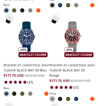
Blue
-25%
-25%
BRACELET COURBÉ
BRACELET COURBÉ
Bracelet en caoutchouc pour
Bracelet en caoutchouc pour
Tudor® BLACK BAY 58 Bleu
Tudor® BLACK BAY 58
$171.75 USD
$229.00 USD
Rouge
$171.75 USD
$229.00 USD
37 total reviews
(37)
37 total reviews
(37)
Bleu
Grey