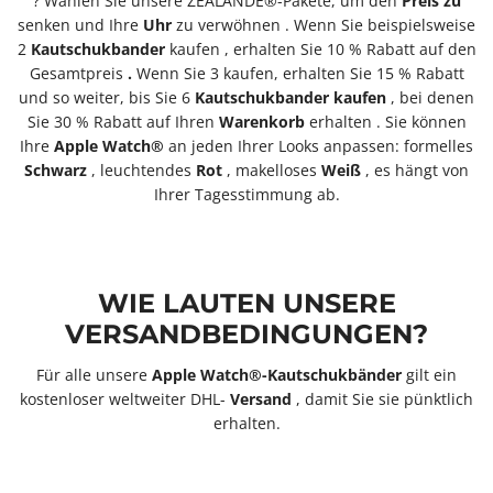
? Wählen Sie unsere ZEALANDE®-Pakete, um den
Preis
zu
senken und Ihre
Uhr
zu verwöhnen
. Wenn Sie beispielsweise
2
Kautschukbander
kaufen
, erhalten Sie 10 % Rabatt auf den
Gesamtpreis
.
Wenn Sie 3 kaufen, erhalten Sie 15 % Rabatt
und so weiter, bis Sie 6
Kautschukbander
kaufen
, bei denen
Sie 30 % Rabatt auf Ihren
Warenkorb
erhalten
. Sie können
Ihre
Apple Watch®
an jeden Ihrer Looks anpassen: formelles
Schwarz
, leuchtendes
Rot
, makelloses
Weiß
, es hängt von
Ihrer Tagesstimmung ab.
WIE LAUTEN UNSERE
VERSANDBEDINGUNGEN?
Für alle unsere
Apple Watch®-Kautschukbänder
gilt ein
kostenloser weltweiter DHL-
Versand
, damit Sie sie pünktlich
erhalten.