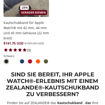
-25%
GERADER RIEMEN
Kautschukband für Apple
Watch® mit 42 mm, 44 mm
und 45 mm Gehäuse (22 mm
breit)
$141.75 USD
$189.00 USD
3 total reviews
(3)
Schwarz
SIND SIE BEREIT, IHR APPLE
WATCH®-ERLEBNIS MIT EINEM
ZEALANDE®-KAUTSCHUKBAND
ZU VERBESSERN?
Finden Sie auf ZEALANDE® das
Kautschukband
,
das
Ihre