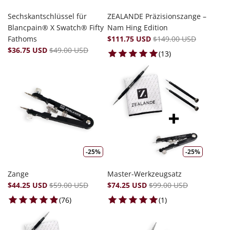
Sechskantschlüssel für
ZEALANDE Präzisionszange –
Blancpain® X Swatch® Fifty
Nam Hing Edition
Fathoms
$111.75 USD
$149.00 USD
$36.75 USD
$49.00 USD
13 total reviews
(13)
-25%
-25%
Zange
Master-Werkzeugsatz
$44.25 USD
$59.00 USD
$74.25 USD
$99.00 USD
76 total reviews
1 total reviews
(76)
(1)