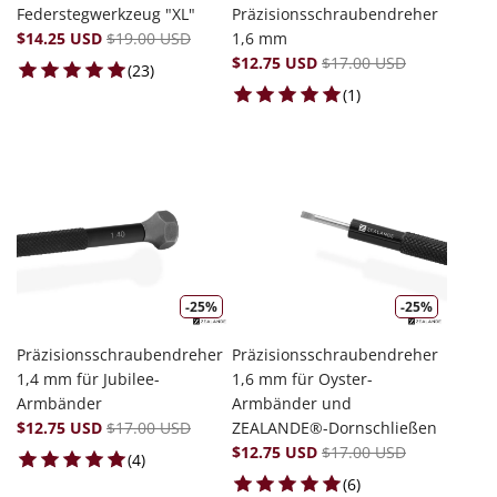
Federstegwerkzeug "XL"
Präzisionsschraubendreher
$14.25 USD
$19.00 USD
1,6 mm
$12.75 USD
$17.00 USD
23 total reviews
(23)
1 total reviews
(1)
-25%
-25%
Präzisionsschraubendreher
Präzisionsschraubendreher
1,4 mm für Jubilee-
1,6 mm für Oyster-
Armbänder
Armbänder und
$12.75 USD
$17.00 USD
ZEALANDE®-Dornschließen
$12.75 USD
$17.00 USD
4 total reviews
(4)
6 total reviews
(6)