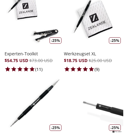
-25%
-25%
Experten-Toolkit
Werkzeugset XL
$54.75 USD
$73.00 USD
$18.75 USD
$25.00 USD
11 total reviews
9 total reviews
(11)
(9)
-25%
-25%