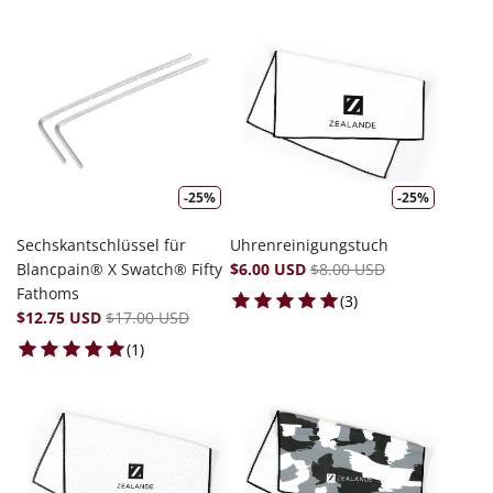
-25%
-25%
Sechskantschlüssel für
Uhrenreinigungstuch
Blancpain® X Swatch® Fifty
$6.00 USD
$8.00 USD
Fathoms
3 total reviews
(3)
$12.75 USD
$17.00 USD
1 total reviews
(1)