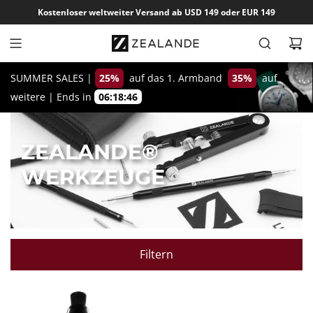
Z
Kostenloser weltweiter Versand ab USD 149 oder EUR 149
u
m
I
n
SUMMER SALES |
25%
auf das 1. Armband
35%
auf
h
weitere
|
Ends in
06:18:46
a
l
ZEALANDE®
t
s
WERKZEUGE
p
r
i
n
g
Filtern
e
n