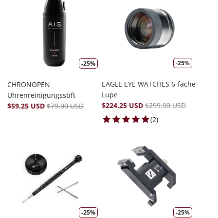
-25%
-25%
EAGLE EYE WATCHES 6-fache
CHRONOPEN
Lupe
Uhrenreinigungsstift
$224.25 USD
$299.00 USD
$59.25 USD
$79.00 USD
2 total reviews
(2)
-25%
-25%