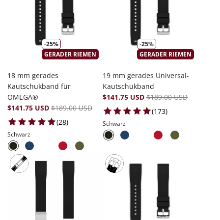
-25%
-25%
GERADER RIEMEN
GERADER RIEMEN
18 mm gerades
19 mm gerades Universal-
Kautschukband für
Kautschukband
OMEGA®
$141.75 USD
$189.00 USD
$141.75 USD
$189.00 USD
173 total review
(173)
28 total reviews
(28)
Schwarz
Schwarz