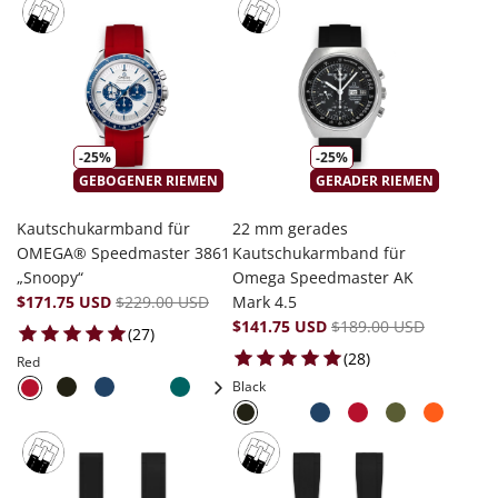
-25%
-25%
GEBOGENER RIEMEN
GERADER RIEMEN
Kautschukarmband für
22 mm gerades
OMEGA® Speedmaster 3861
Kautschukarmband für
„Snoopy“
Omega Speedmaster AK
$171.75 USD
$229.00 USD
Mark 4.5
$141.75 USD
$189.00 USD
27 total reviews
(27)
28 total reviews
(28)
Red
Black