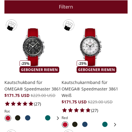
Filtern
-25%
-25%
GEBOGENER RIEMEN
GEBOGENER RIEMEN
Kautschukband für
Kautschukarmband für
OMEGA® Speedmaster 3861
OMEGA® Speedmaster 3861
$171.75 USD
$229.00 USD
Weiß
$171.75 USD
$229.00 USD
27 total reviews
(27)
27 total reviews
(27)
Rot
Red