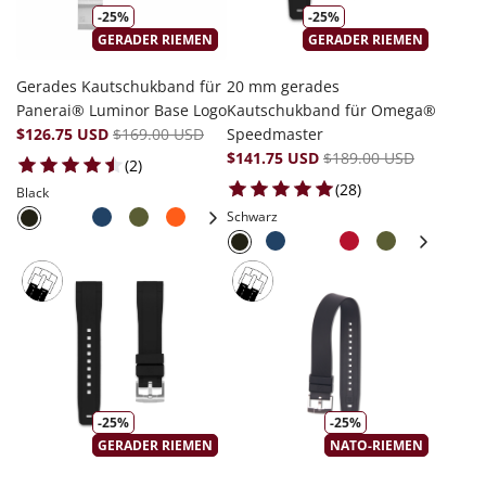
-25%
-25%
GERADER RIEMEN
GERADER RIEMEN
Gerades Kautschukband für
20 mm gerades
Panerai® Luminor Base Logo
Kautschukband für Omega®
$126.75 USD
$169.00 USD
Speedmaster
$141.75 USD
$189.00 USD
2 total reviews
(2)
28 total reviews
(28)
Black
Schwarz
-25%
-25%
GERADER RIEMEN
NATO-RIEMEN