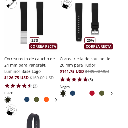
-25%
-25%
CORREA RECTA
CORREA RECTA
Correa recta de caucho de
Correa recta de caucho de
24 mm para Panerai®
20 mm para Tudor
Luminor Base Logo
$141.75 USD
$189.00 USD
$126.75 USD
$169.00 USD
6 total reviews
(6)
2 total reviews
(2)
Negro
Black