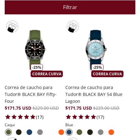
Filtrar
-25%
-25%
CORREA CURVA
CORREA CURVA
Correa de caucho para
Correa de caucho para
Tudor® BLACK BAY Fifty-
Tudor® BLACK BAY 54 Blue
Four
Lagoon
$171.75 USD
$229.00 USD
$171.75 USD
$229.00 USD
17 total reviews
17 total reviews
(17)
(17)
Caqui
Blue