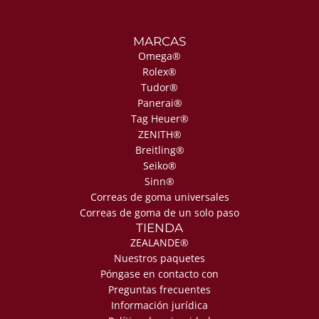
MARCAS
Omega®
Rolex®
Tudor®
Panerai®
Tag Heuer®
ZENITH®
Breitling®
Seiko®
Sinn®
Correas de goma universales
Correas de goma de un solo paso
TIENDA
ZEALANDE®
Nuestros paquetes
Póngase en contacto con
Preguntas frecuentes
Información jurídica