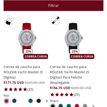
Filtrar
-25%
-25%
CORREA CURVA
CORREA CURVA
Correa de caucho para
Correa de caucho para
ROLEX® Yacht-Master (5
ROLEX® Yacht-Master (5
Dígitos)
Dígitos) Para hebilla
$171.75 USD
$229.00 USD
desplegable
$156.75 USD
$209.00 USD
37 total reviews
(37)
37 total reviews
(37)
Rojo
Negro