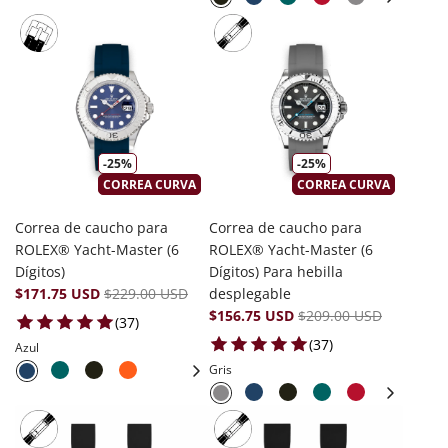
-25%
-25%
CORREA CURVA
CORREA CURVA
Correa de caucho para
Correa de caucho para
ROLEX® Yacht-Master (6
ROLEX® Yacht-Master (6
Dígitos)
Dígitos) Para hebilla
$171.75 USD
$229.00 USD
desplegable
$156.75 USD
$209.00 USD
37 total reviews
(37)
37 total reviews
(37)
Azul
Gris