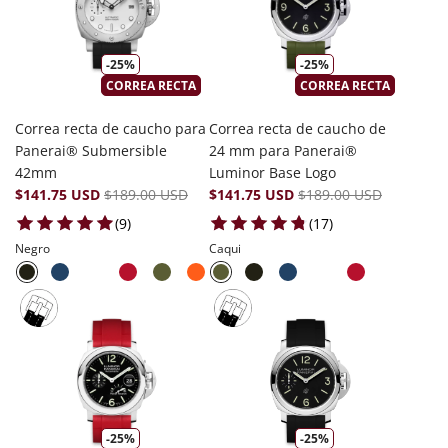
-25%
-25%
CORREA RECTA
CORREA RECTA
Correa recta de caucho para
Correa recta de caucho de
Panerai® Submersible
24 mm para Panerai®
42mm
Luminor Base Logo
$141.75 USD
$189.00 USD
$141.75 USD
$189.00 USD
9 total reviews
17 total reviews
(9)
(17)
Negro
Caqui
-25%
-25%