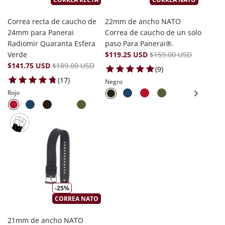
Correa recta de caucho de
22mm de ancho NATO
24mm para Panerai
Correa de caucho de un solo
Radiomir Quaranta Esfera
paso Para Panerai®.
Verde
$119.25 USD
$159.00 USD
$141.75 USD
$189.00 USD
9 total reviews
(9)
17 total reviews
(17)
Negro
Rojo
-25%
CORREA NATO
21mm de ancho NATO