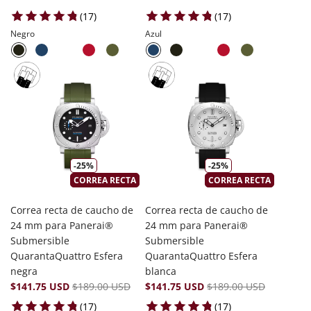
17 total reviews
17 total reviews
(17)
(17)
Negro
Azul
-25%
-25%
CORREA RECTA
CORREA RECTA
Correa recta de caucho de
Correa recta de caucho de
24 mm para Panerai®
24 mm para Panerai®
Submersible
Submersible
QuarantaQuattro Esfera
QuarantaQuattro Esfera
negra
blanca
$141.75 USD
$189.00 USD
$141.75 USD
$189.00 USD
17 total reviews
17 total reviews
(17)
(17)