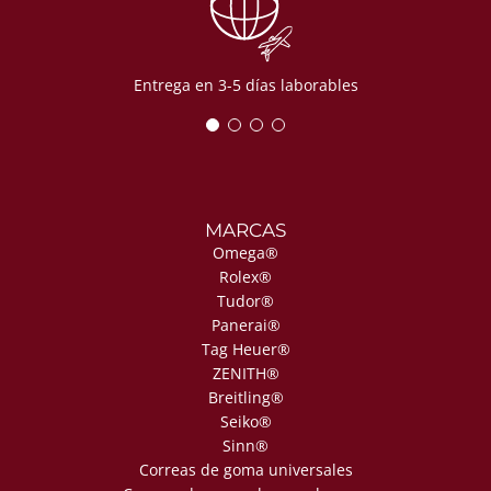
Entrega en 3-5 días laborables
MARCAS
Omega®
Rolex®
Tudor®
Panerai®
Tag Heuer®
ZENITH®
Breitling®
Seiko®
Sinn®
Correas de goma universales