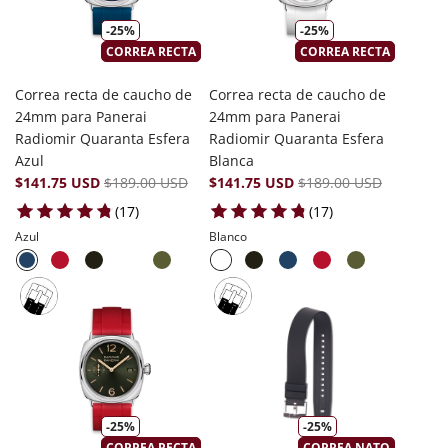
-25%
-25%
CORREA RECTA
CORREA RECTA
Correa recta de caucho de
Correa recta de caucho de
24mm para Panerai
24mm para Panerai
Radiomir Quaranta Esfera
Radiomir Quaranta Esfera
Azul
Blanca
$141.75 USD
$189.00 USD
$141.75 USD
$189.00 USD
17 total reviews
17 total reviews
(17)
(17)
Azul
Blanco
-25%
-25%
CORREA RECTA
CORREA NATO