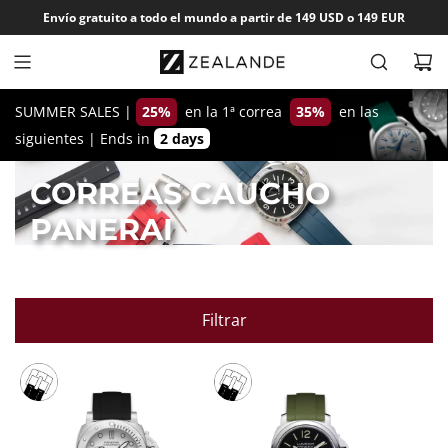
S
Envío gratuito a todo el mundo a partir de 149 USD o 149 EUR
a
l
t
a
SUMMER SALES |
25%
en la 1ª correa
35%
en las
r
siguientes
|
Ends in
2 days
a
l
CORREAS CAUCHO
c
PANERAI
o
n
t
e
Filtrar
n
i
d
o