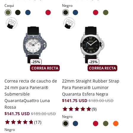
Caqui
Negro
-25%
-25%
CORREA RECTA
CORREA RECTA
Correa recta de caucho de
22mm Straight Rubber Strap
24 mm para Panerai®
Para Panerai® Luminor
Submersible
Quaranta Esfera Negra
QuarantaQuattro Luna
$141.75 USD
$189.00 USD
Rossa
9 total reviews
(9)
$141.75 USD
$189.00 USD
Negro
17 total reviews
(17)
Negro